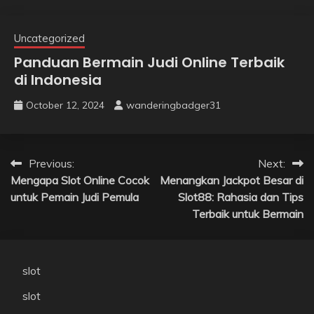
Uncategorized
Panduan Bermain Judi Online Terbaik
di Indonesia
October 12, 2024
wanderingbadger31
Post
Previous:
Next:
Mengapa Slot Online Cocok
Menangkan Jackpot Besar di
navigation
untuk Pemain Judi Pemula
Slot88: Rahasia dan Tips
Terbaik untuk Bermain
slot
slot