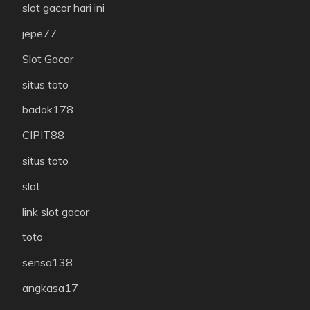
slot gacor hari ini
jepe77
Slot Gacor
situs toto
badak178
CIPIT88
situs toto
slot
link slot gacor
toto
sensa138
angkasa17