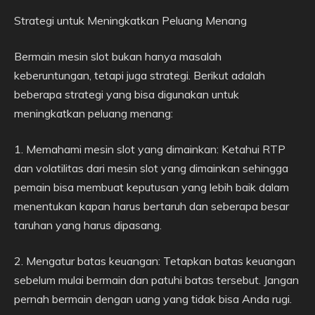
Strategi untuk Meningkatkan Peluang Menang
Bermain mesin slot bukan hanya masalah
keberuntungan, tetapi juga strategi. Berikut adalah
beberapa strategi yang bisa digunakan untuk
meningkatkan peluang menang:
1. Memahami mesin slot yang dimainkan: Ketahui RTP
dan volatilitas dari mesin slot yang dimainkan sehingga
pemain bisa membuat keputusan yang lebih baik dalam
menentukan kapan harus bertaruh dan seberapa besar
taruhan yang harus dipasang.
2. Mengatur batas keuangan: Tetapkan batas keuangan
sebelum mulai bermain dan patuhi batas tersebut. Jangan
pernah bermain dengan uang yang tidak bisa Anda rugi.