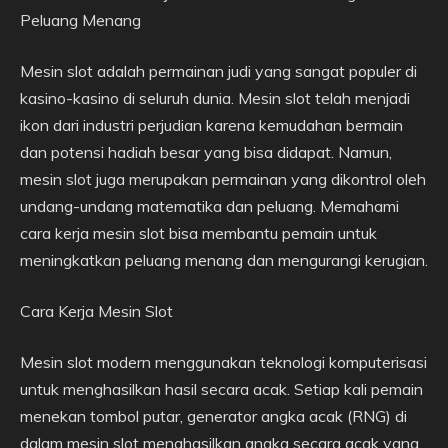
Peluang Menang
Mesin slot adalah permainan judi yang sangat populer di
kasino-kasino di seluruh dunia. Mesin slot telah menjadi
ikon dari industri perjudian karena kemudahan bermain
dan potensi hadiah besar yang bisa didapat. Namun,
mesin slot juga merupakan permainan yang dikontrol oleh
undang-undang matematika dan peluang. Memahami
cara kerja mesin slot bisa membantu pemain untuk
meningkatkan peluang menang dan mengurangi kerugian.
Cara Kerja Mesin Slot
Mesin slot modern menggunakan teknologi komputerisasi
untuk menghasilkan hasil secara acak. Setiap kali pemain
menekan tombol putar, generator angka acak (RNG) di
dalam mesin slot menghasilkan angka secara acak yang