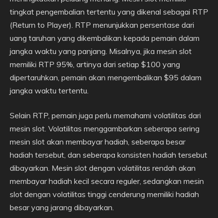
tingkat pengembalian tertentu yang dikenal sebagai RTP
(Return to Player). RTP menunjukkan persentase dari
uang taruhan yang dikembalikan kepada pemain dalam
jangka waktu yang panjang. Misalnya, jika mesin slot
memiliki RTP 95%, artinya dari setiap $100 yang
dipertaruhkan, pemain akan mengembalikan $95 dalam
jangka waktu tertentu.
Selain RTP, pemain juga perlu memahami volatilitas dari
mesin slot. Volatilitas menggambarkan seberapa sering
mesin slot akan membayar hadiah, seberapa besar
hadiah tersebut, dan seberapa konsisten hadiah tersebut
dibayarkan. Mesin slot dengan volatilitas rendah akan
membayar hadiah kecil secara reguler, sedangkan mesin
slot dengan volatilitas tinggi cenderung memiliki hadiah
besar yang jarang dibayarkan.